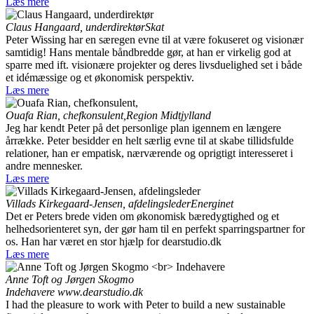
Læs mere
Claus Hangaard, underdirektør
Skat
Peter Wissing har en særegen evne til at være fokuseret og visionær
samtidig! Hans mentale båndbredde gør, at han er virkelig god at
sparre med ift. visionære projekter og deres livsduelighed set i både
et idémæssige og et økonomisk perspektiv.
Læs mere
Ouafa Rian, chefkonsulent,
Region Midtjylland
Jeg har kendt Peter på det personlige plan igennem en længere
årrække. Peter besidder en helt særlig evne til at skabe tillidsfulde
relationer, han er empatisk, nærværende og oprigtigt interesseret i
andre mennesker.
Læs mere
Villads Kirkegaard-Jensen, afdelingsleder
Energinet
Det er Peters brede viden om økonomisk bæredygtighed og et
helhedsorienteret syn, der gør ham til en perfekt sparringspartner for
os. Han har været en stor hjælp for dearstudio.dk
Læs mere
Anne Toft og Jørgen Skogmo
Indehavere
www.dearstudio.dk
I had the pleasure to work with Peter to build a new sustainable